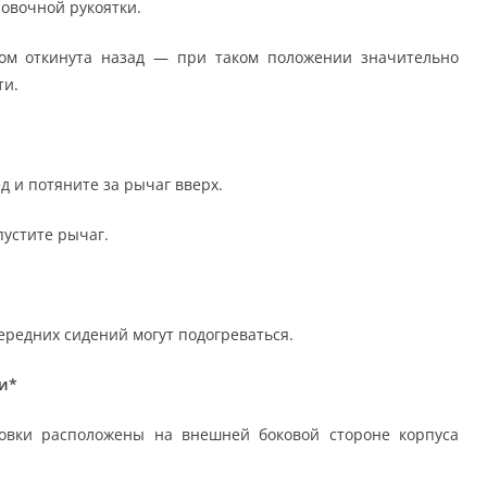
овочной рукоятки.
ом откинута назад — при таком положении значительно
ти.
д и потяните за рычаг вверх.
пустите рычаг.
редних сидений могут подогре­ваться.
и*
ровки расположены на внешней боковой стороне корпуса