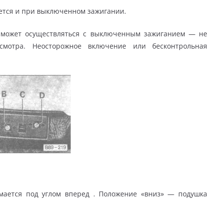
ется и при выключенном зажигании.
ка может осуществляться с вы­ключенным зажиганием — не
смотра. Неосторожное включение или бесконт­рольная
мается под углом вперед . Положение «вниз» — подушка