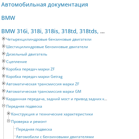
Автомобильная документация
BMW
BMW 316i, 318i, 318is, 318td, 318tds, 320i, 325i, 325tds (1990-1998) Руководство по ремонту
Четырехцилиндровые бензиновые двигатели
Шестицилиндровые бензиновые двигатели
Дизельный двигатель
Сцепление
Коробка передач марки ZF
Коробка передач марки Getrag
Автоматическая трансмиссия марки ZF
Автоматическая трансмиссия марки GM
Карданная передача, задний мост и привод задних колес
Передняя подвеска
Конструкция и технические характеристики
Проверка и ремонт
Передняя подвеска
Автомобили с бензиновыми двигателями