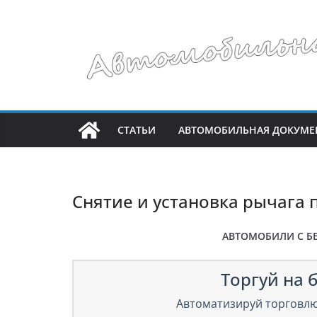
Перейти
к
содержимому
СТАТЬИ
АВТОМОБИЛЬНАЯ ДОКУМЕ
Снятие и установка рычага 
АВТОМОБИЛИ С Б
Торгуй на б
Автоматизируй торговлю