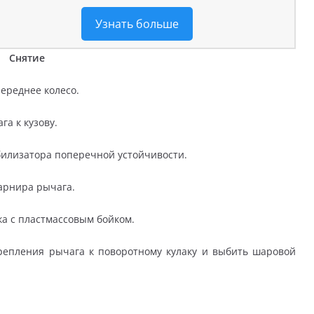
Узнать больше
Cнятие
переднее колесо.
а к кузову.
билизатора поперечной устойчивости.
арнира рычага.
а с пластмассовым бойком.
репления рычага к поворотному кулаку и выбить шаровой