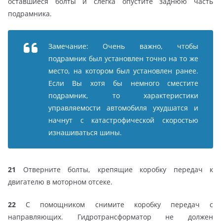
оставшиеся болты и слегка опустите заднюю часть
подрамника.
Замечание: Очень важно, чтобы
подрамник был установлен точно на то же
место, на котором был установлен ранее.
Если Вы хотя бы немного сместите
подрамник, то характеристики
управляемости автомобиля ухудшатся и
начнут с катастрофической скоростью
изнашиваться шины.
21
Отверните болты, крепящие коробку передач к
двигателю в моторном отсеке.
22
С помощником снимите коробку передач с
направляющих. Гидротрансформатор не должен