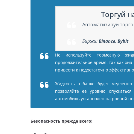
Торгуй на
Автоматизируй торго
Биржи:
Binance
,
Bybit
Не используйте тормозную жид
продолжительное время, так как она 
привести к недостаточно эффективно
Жидкость в бачке будет медленно
позволяйте ее уровню опускаться 
автомобиль установлен на ровной по
Безопасность прежде всего!