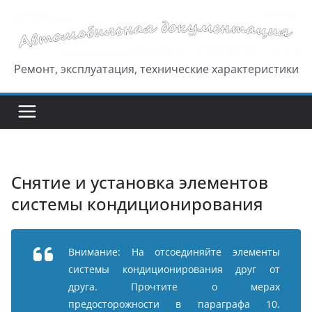
Перейти
к
содержимому
Ремонт, эксплуатация, технические характеристики
Снятие и установка элементов
системы кондиционирования
Внимание: На отсоединяйте элементы
системы кондиционирования друг от
друга. Прочтите о мерах
предосторожности в параграфа 10.