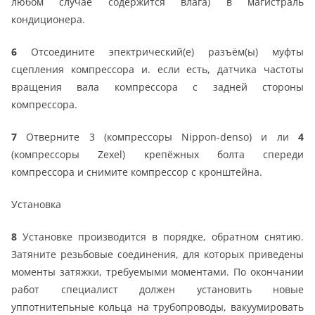
любом случае содержится влага) в магистраль
кондиционера.
6
Отсоедините эпектрический(е) разъём(ы) муфты
сцепления компрессора и. если есть, датчика частоты
вращения вала компрессора с задней стороны
компрессора.
7
Отверните 3 (компрессоры Nippon-denso) и ли
4
(компрессоры Zexel) крепёжных болта спереди
компрессора и снимите компрессор с кронштейна.
Установка
8
Установке производится в порядке, обратном снятию.
Затяните резьбовые соединения, для которых приведены
моменты затяжки, требуемыми моментами. По окончании
работ специалист должен установить новые
уппотнитепьные кольца на трубопроводы, вакуумировать