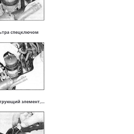
льтра спецключом
льтрующий элемент,…