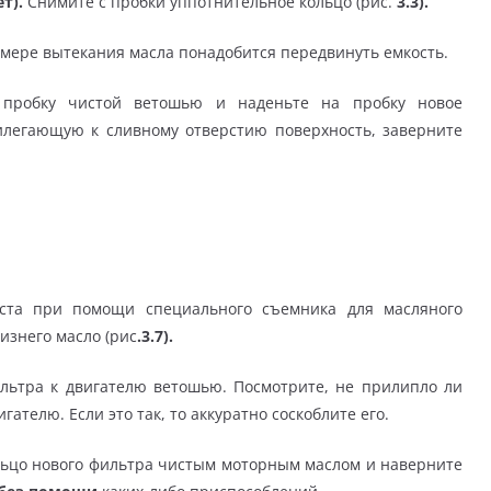
ет).
Снимите с пробки уппотнительное кольцо (рис.
3.3).
о мере вытекания масла понадобится передвинуть емкость.
 пробку чистой ветошью и наденьте на пробку новое
илегающую к сливному отверстию поверхность, заверните
ста при помощи специального съемника для масляного
изнего масло (рис
.3.7).
льтра к двигателю ветошью. Посмотрите, не прилипло ли
ателю. Если это так, то аккуратно соскоблите его.
льцо нового фильтра чистым моторным маслом и наверните