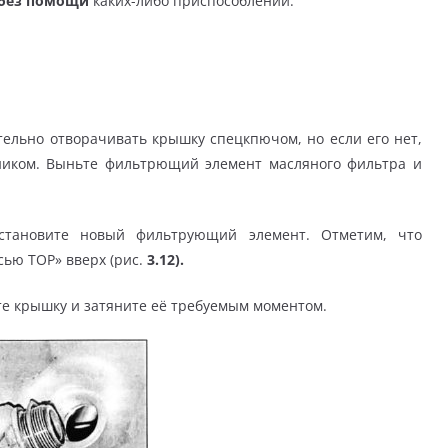
без помощи
каких-либо приспособлений.
ельно отворачивать крышку спецкпючом, но если его нет,
ником. Выньте фильтрющий элемент масляного фильтра и
становите новый фильтрующий элемент. Отметим, что
ью ТОР» вверх (рис.
3.12).
е крышку и затяните её требуемым моментом.