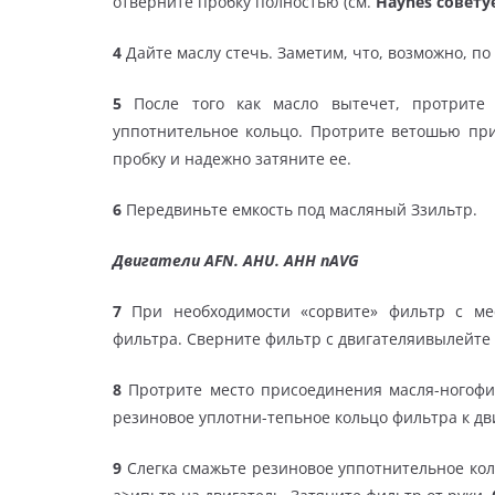
отверните пробку полностью (см.
Haynes совету
4
Дайте маслу стечь. Заметим, что, возможно, п
5
После того как масло вытечет, протрите
уппотнительное кольцо. Протрите ветошью пр
пробку и надежно затяните ее.
6
Передвиньте емкость под масляный Ззильтр.
Двигатели AFN. AHU. АНН nAVG
7
При необходимости «сорвите» фильтр с ме
фильтра. Сверните фильтр с двигателяивылейте 
8
Протрите место присоединения масля-ногофи
резиновое уплотни-тепьное кольцо фильтра к двиг
9
Слегка смажьте резиновое уппотнительное ко