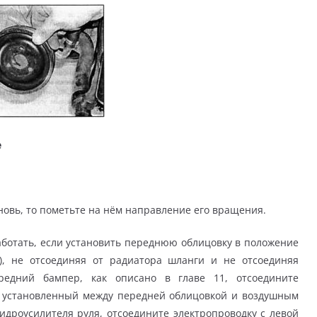
е
новь, то пометьте на нём направление его вращения.
работать, если установить переднюю облицовку в положение
), не отсоединяя от радиатора шланги и не отсоединяя
редний бампер, как описано в главе 11, отсоедините
, установленный между передней облицовкой и воздушным
дроусилителя руля, отсоедините электропроводку с левой