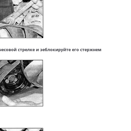
чесовой стрелке и зеблокируйте его стержнем