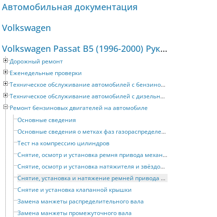
Автомобильная документация
Volkswagen
Volkswagen Passat B5 (1996-2000) Руководство по ремонту и техническому обслуживанию
Дорожный ремонт
Еженедельные проверки
Техническое обслуживание автомобилей с бензиновыми двигателями
Техническое обслуживание автомобилей с дизельными двигателями
Ремонт бензиновых двигателей на автомобиле
Основные сведения
Основные сведения о метках фаз газораспределения
Тест на компрессию цилиндров
Снятие, осмотр и установка ремня привода механизма газораспределения
Снятие, осмотр и установка натяжителя и звёздочек ремня привода механизма газораспределения
Снятие, установка и натяжение ремней привода вспомогательных устройств
Снятие и установка клапанной крышки
Замена манжеты распределительного вала
Замена манжеты промежуточного вала