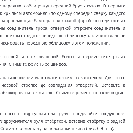
 переднюю облицовку/ передний брус к кузову. Отверните
к крыльям автомобиля (по одному спереди/ сверху каждого
е направляющие бампера под каждой фарой, отсоедините их
ны соединитель троса, отвёрткой откройте соединитель и
помощником отведите переднюю облицовку как можно дальше
фиксировать переднюю облицовку в этом положении.
е осевой и натягивающий болты и переместите ролик
мня. Снимите ремень со шкивов.
ь натяжениеремняавтоматическим натяжителем. Для этого
часовой стрелке до совпадения отверстий. Вставьте в
заблокироватьнатяжитель. Снимите ремень со шкивов (рис.
насоса гидроусилителя руля, проделайте следующее.
идроусилителя руля отвёрткой, вставив отвёртку с задней
нимите ремень и две половинки шкива (рис. б.Э.а- в).