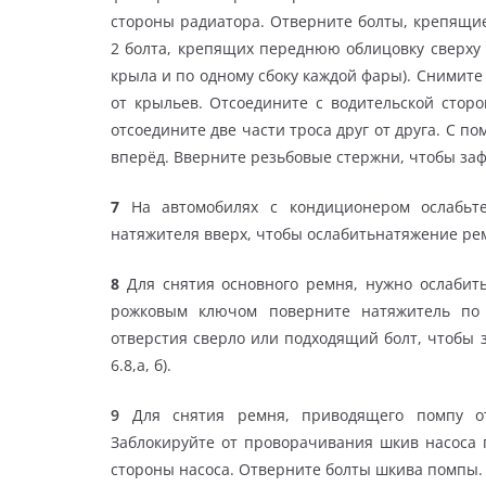
стороны радиатора. Отверните болты, крепящие
2 болта, крепящих переднюю облицовку сверху 
крыла и по одному сбоку каждой фары). Снимит
от крыльев. Отсоедините с водительской сторо
отсоедините две части троса друг от друга. С 
вперёд. Вверните резьбовые стержни, чтобы за
7
На автомобилях с кондиционером ослабьт
натяжителя вверх, чтобы ослабитьнатяжение ре
8
Для снятия основного ремня, нужно ослабит
рожковым ключом поверните натяжитель по 
отверстия сверло или подходящий болт, чтобы 
6.8,а, б).
9
Для снятия ремня, приводящего помпу от 
Заблокируйте от проворачивания шкив насоса г
стороны насоса. Отверните болты шкива помпы. С