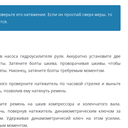
верьте его натяжение. Еспи он проспаб сверх меры, то
тся.
насоса гидроусилителя руля. Аккуратно установите две
ты. Затяните болты шкива, проворачивая шкивы, чтобы
пы. Наконец, затяните болты требуемым моментом.
ого проверните натяжитель по часовой стрелке и выньте
ь, позволив ему натянуть ремень.
ите ремень на шкив компрессора и коленчатого вала.
ень, повернув натяжитель динамометрическим ключом за
Нм. Удерживая динамометричесий ключ на этом усилии,
мым моментом.