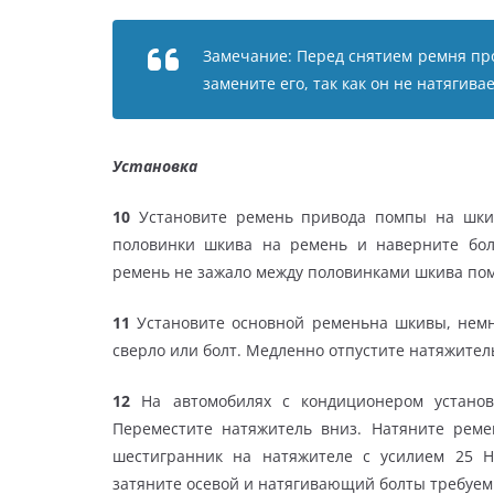
Замечание: Перед снятием ремня про
замените его, так как он не натягивае
Установка
10
Установите ремень привода помпы на шкив 
половинки шкива на ремень и наверните бол
ремень не зажало между половинками шкива пом
11
Установите основной ременьна шкивы, немн
сверло или болт. Медленно отпустите натяжител
12
На автомобилях с кондиционером установ
Переместите натяжитель вниз. Натяните рем
шестигранник на натяжителе с усилием 25 
затяните осевой и натягивающий болты требуе