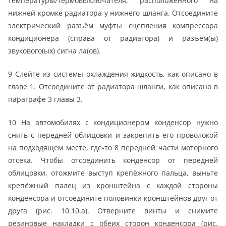
температуры/термовыключателя, расположенного на
нижней кромке радиатора у нижнего шланга. Отсоедините
электрический разъём муфты сцепления компрессора
кондиционера (справа от радиатора) и разъём(ы)
звукового(ых) сигна ла(ов).
9 Слейте из системы охлаждения жидкость, как описано в
главе 1. Отсоедините от радиатора шланги, как описано в
параграфе 3 главы 3.
10 На автомобилях с кондиционером конденсор нужно
снять с передней облицовки и закрепить его проволокой
на подходящем месте, где-то 8 передней части моторного
отсека. Чтобы отсоединить конденсор от передней
облицовки, отожмите выступ крепёжного пальца, выньте
крепёжный палец из кронштейна с каждой стороны
конденсора и отсоедините половинки кронштейнов друг от
друга (рис. 10.10.а). Отверните винты и снимите
резиновые накладки с обеих сторон конденсора (рис.