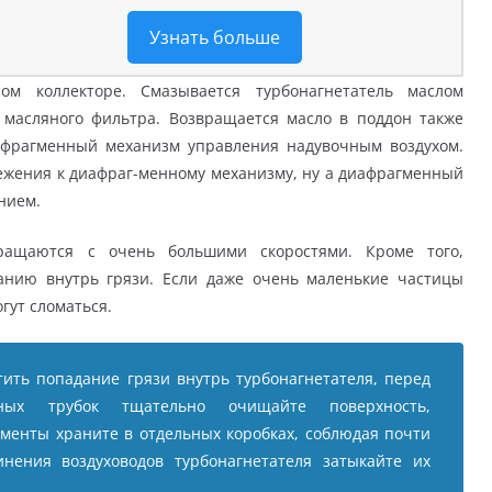
Узнать больше
м коллекторе. Смазывается турбонагнетатель маслом
 масляного фильтра. Возвращается масло в поддон также
а-фрагменный механизм управления надувочным воздухом.
ежения к диафраг-менному механизму, ну а диафрагменный
нием.
ращаются с очень большими скоростями. Кроме того,
данию внутрь грязи. Если даже очень маленькие частицы
гут сломаться.
ить попадание грязи внутрь турбонагнетателя, перед
ных трубок тщательно очищайте поверхность,
менты храните в отдельных коробках, соблюдая почти
инения воздуховодов турбонагнетателя затыкайте их