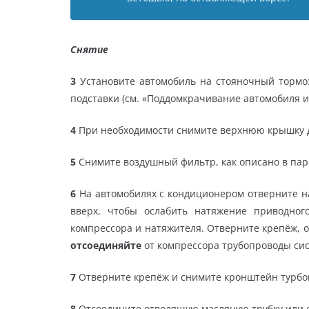
Снятие
3
Установите автомобиль на стояночный тормоз
подставки (см. «Поддомкрачивание автомобиля и 
4
При необходимости снимите верхнюю крышку д
5
Снимите воздушный фильтр, как описано в па
6
На автомобилях с кондиционером отверните н
вверх, чтобы ослабить натяжение приводног
компрессора и натяжителя. Отверните крепёж, 
отсоединяйте
от компрессора трубопроводы си
7
Отверните крепёж и снимите кронштейн турбо
8
Отсоедините отводящую масляную трубку или от