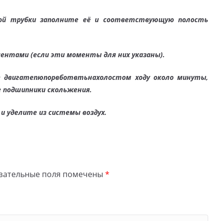
ой трубки заполните её и соот
ветствующую полость
нтами (если эти моменты для них указаны).
те двигатепюпорвботвтьнахолостом ходу около минуты,
 подшипники скольжения.
 уделите из системы воздух.
зательные поля помечены
*