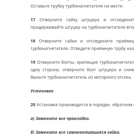
Оставьте трубку турбонагнетателя на месте.
17
Отверните гайку штуцера и отсоединит
придерживайте штуцер на турбонагнетателе вт
18
Отверните гайки и отсоедините приёмную
турбонагнетателя. Отведите приёмную трубу наз
19
Отверните болты, крепящие турбонагнетатель
одну сторону, отверните болт штуцера и сни
Выньте турбоанагнетатель из моторного отсека.
Устеновке
20
Установка производится в порядке, обратном 
а) Замените все прокладки.
б)
Замените все самоконтрящиеся гвйки.