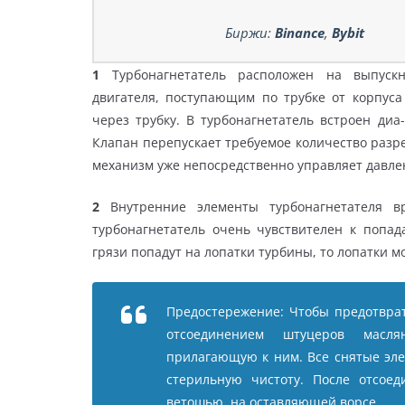
Биржи:
Binance
,
Bybit
1
Турбонагнетатель расположен на выпускно
двигателя, поступающим по трубке от корпуса
через трубку. В турбонагнетатель встроен ди
Клапан перепускает требуемое количество разр
механизм уже непосредственно управляет давле
2
Внутренние элементы турбонагнетателя в
турбонагнетатель очень чувствителен к попа
грязи попадут на лопатки турбины, то лопатки мо
Предостережение: Чтобы предотврат
отсоединением штуцеров масля
прилагающую к ним. Все снятые эле
стерильную чистоту. После отсоед
ветошью, на оставляющей ворсе.