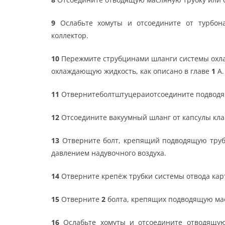
9
Ослабьте хомуты и отсоедините от турбона
коллектор.
10
Пережмите струбцинами шланги системы охлаж
охлаждающую жидкость, как описано в главе
1
А.
11
Отвернитеболтштуцераиотсоедините подводящ
12
Отсоедините вакуумный шланг от капсулы кла
13
Отверните болт, крепящий подводящую труб
давлением надувочного воздуха.
14
Отверните крепёж трубки системы отвода карт
15
Отверните
2
болта, крепящих подводящую мас
16
Ослабьте хомуты и отсоедините отводящую 