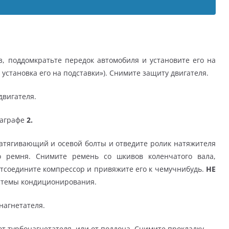
, поддомкратьте передок автомобиля и установите его на
установка его на подставки»). Снимите защиту двигателя.
вигателя.
раграфе
2.
атягивающий и осевой болты и отведите ролик натяжителя
о ремня. Снимите ремень со шкивов коленчатого вала,
отсоедините компрессор и привяжите его к чемучнибудь.
НЕ
стемы кондиционирования.
нагнетателя.
 турбонагнетателя, или от поддона. Снимите прокладку.