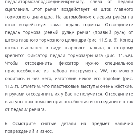
педалитормозаподсоединёнкрычагу, слева от педали
сцепления. Этот рычаг воздействует на шток главного
тормозного цилиндра. На автомобилях с левым рулём на
шток воздействует сама педаль тормоза. Отсоедините
педаль тормоза (левый руль)/ рычаг (правый руль) от
штока главного тормозного цилиндра (рис. 11.5,а, б). Конец
штока выполнен в виде шарового пальца, к которому
крепится фиксатор педали тормоза/рычага (рис. 11.5,в).
Чтобы отсоединить фиксатор нужно специальное
приспособление из набора инструмента VW, но можно
обойтись и без него, изготовив некое его подобие (рис.
11.5,г). Отметим, что пластиковые выступы очень жёсткие,
и руками отсоединить их у Вас не получится. Отсоедините
выступы при помоши приспособления и отсоедините шток
от педали/ рычага.
6 Осмотрите снятые детали на предмет наличия
повреждений и износ.