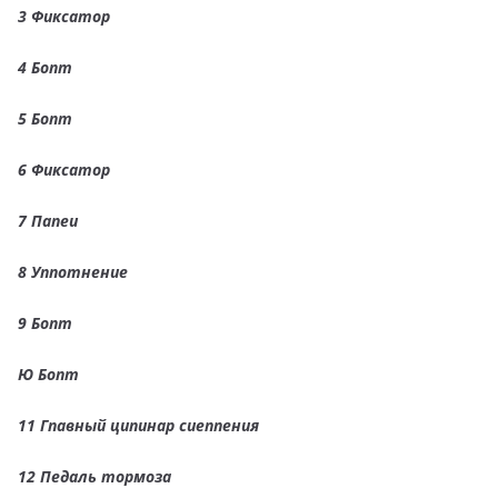
3
Фиксатор
4
Бопт
5
Бопт
6
Фиксатор
7
Папеи
8
Уппотнение
9
Бопт
Ю Бопт
11 Гпавный ципинар сиеппения
12
Педаль тормоза