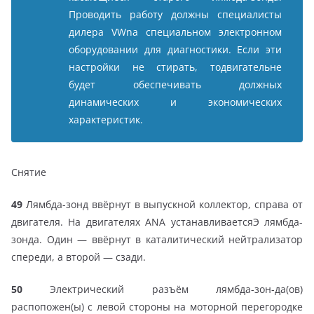
Проводить работу должны специалисты
дилера VWna специальном электронном
оборудовании для диагностики. Если эти
настройки не стирать, тодвигательне
будет обеспечивать должных
динамических и экономических
характеристик.
Снятие
49
Лямбда-зонд ввёрнут в выпускной коллектор, справа от
двигателя. На двигателях ANA устанавливаетсяЭ лямбда-
зонда. Один — ввёрнут в каталитический нейтрализатор
спереди, а второй — сзади.
50
Электрический разъём лямбда-зон-да(ов)
распопожен(ы) с левой стороны на моторной перегородке