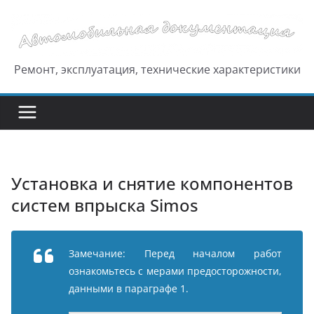
Перейти
к
содержимому
Ремонт, эксплуатация, технические характеристики
Установка и снятие компонентов
систем впрыска Simos
Замечание: Перед началом работ
ознакомьтесь с мерами предосторожности,
данными в параграфе 1.