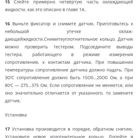
15
Слейте примерно четвёртую часть охлаждающей
жидкости, как это описано в главе 1А.
16
Выньте фиксатор и снимите датчик. Приготовьтесь к
небольшой утечке охлаж-
дающейжидкости.Снимитеуплотнительное кольцо. Датчик
можно проверить тестером. Подсоедините выводы
тестера, работающего в режиме измерения
сопротивления, к контактам датчика. При повышении
температуры сопротивление датчика должно падать. При
ЗО’С сопротивление должно быть 15О0…20О0 Ом, а при
80’С — 275…375 Ом. Если сопротивление не меняется, или
оно значительно отличается от указанного, то замените
датчик.
Установка
17
Установка производится в порядке, обратном снятию.
Установите новое уплотнитепьное кольцо. Допейте в