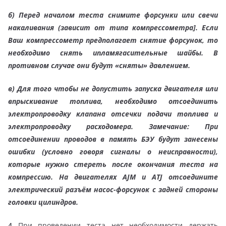
б)
Перед началом теста снимите форсунки или свечи
накаливания (зависит от типа компрессометра]. Если
Ваш компрессометр предполагает снятие форсунок, то
необходимо снять ипламягасительные шайбы. В
противном случае они будут «сняты» давлением.
в)
Для того чтобы не допустить запуска двигателя или
впрыскивание топлива, необходимо отсоединить
электропроводку клапана отсечки подачи топлива и
электропроводку расходомера. Замечание: При
отсоединении проводов в память БЭУ будут занесены
ошибки (условно говоря сигналы о неисправности),
которые нужно стереть после
окончания теста на
компрессию. На двигателях AJM и ATJ отсоедините
электрический разъём насос-форсунок с задней стороны
головки цилиндров.
4
При проведении теста нет необходимости держать