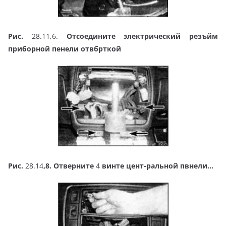
Рис.
28.11,6.
Отсоедините электрический резъйм
приборной пенели отвбрткой
Рис.
28.14
,8. Отверните
4
винте цент-ральной пвнели…