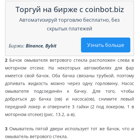
Торгуй на бирже с coinbot.biz
Автоматизируй торговлю бесплатно, без
скрытых платежей
Узнать больше
Биржи:
Binance
,
Bybit
2
Бачок омывателя ветрового стекла расположен слева в
моторном отсеке. На некоторых автомобилях для фар
имеется свой бачок. Оба бачка связаны трубкой, поэтому
допивать жидкость можно через одну горловину. Насос
омыватепя подсоединён к бачку. Для того, чтобы
добраться до бачка (ов) и насоса(ов), снимите левый
передний локер и отверните 3 гайки (2 под локером, 1 в
моторном отсеке) (рис. 13.2, а-в).
3
Омыватель пятой двери использует тот же бачок, что и
омыватель ветрового стекла.