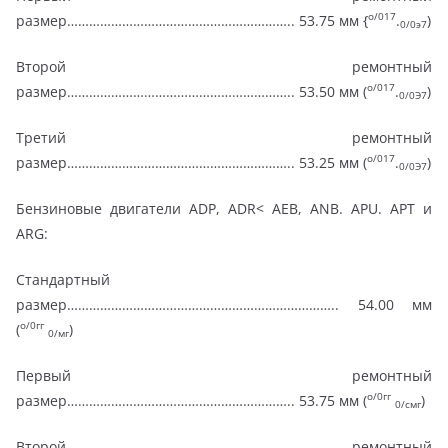
о/017
размер…………………………………………………….. 53.75 мм {
.
)
0/0э7
Второй ремонтный
о/017
размер…………………………………………………….. 53.50 мм (
.
)
0/0Э7
Третий ремонтный
о/017
размер…………………………………………………….. 53.25 мм (
.
)
0/0Э7
Бензиновые двигатели ADP, ADR< АЕВ, ANB. APU. APT и
ARG:
Стандартный
размер……………………………………………………………….. 54.00 мм
о/0гг
(
)
0/мг
Первый ремонтный
о/0гг
размер…………………………………………………….. 53.75 мм (
)
0/смг
Второй ремонтный