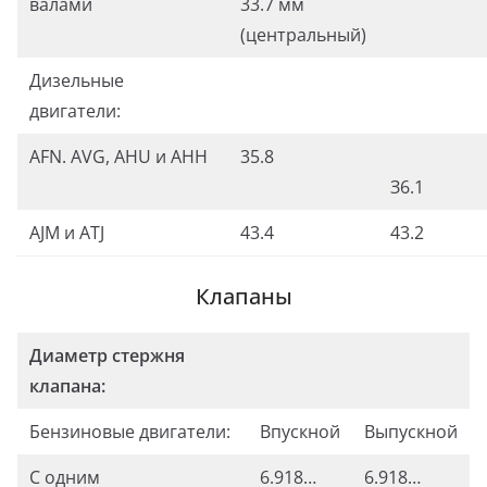
валами
33.7 мм
(центральный)
Дизельные
двигатели:
AFN. AVG, AHU и АНН
35.8
З6.1
AJM и ATJ
43.4
43.2
Клапаны
Диаметр стержня
клапана:
Бензиновые двигатели:
Впускной
Выпускной
С одним
6.918…
6.918…