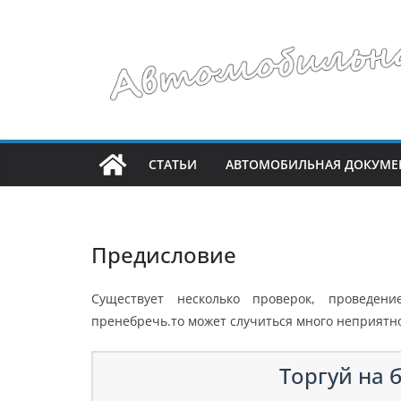
Перейти
к
содержимому
СТАТЬИ
АВТОМОБИЛЬНАЯ ДОКУМЕ
Предисловие
Существует несколько проверок, проведен
пренебречь.то может случиться много неприятн
Торгуй на б