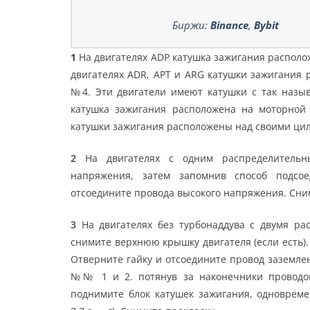
Биржи:
Binance
,
Bybit
1
На двигателях ADP катушка зажигания располож
двигателях ADR, APT и ARG катушки зажигания
№4. Эти двигатели имеют катушки с так назыв
катушка зажигания расположена на моторной 
катушки зажигания расположены над своими ци
2
На двигателях с одним распределительны
напряжения, затем запомнив способ подсое
отсоедините провода высокого напряжения. Сни
3
На двигателях без турбонаддува с двумя р
снимите верхнюю крышку двигателя (если есть).
Отверните гайку и отсоедините провод заземле
№№ 1 и 2. потянув за наконечники проводов
поднимите блок катушек зажигания, одноврем