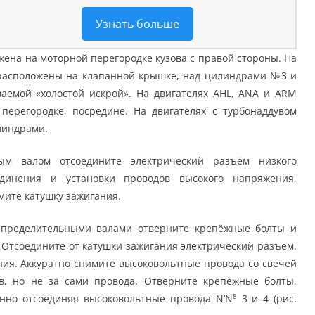
Узнать больше
ена на моторной перегородке кузова с правой стороны. На
 расположены на клапанной крышке, над цилиндрами №3 и
аемой «холостой искрой». На двигателях AHL, ANA и ARM
перегородке, посредине. На двигателях с турбонаддувом
линдрами.
м валом отсоедините электрический разъём низкого
динения и установки проводов высокого напряжения,
мите катушку зажигания.
аспределительными валами отверните крепёжные болты и
 Отсоедините от катушки зажигания электрический разъём.
ния. Аккуратно снимите высоковольтные провода со свечей
, но не за сами провода. Отверните крепёжные болты,
8
енно отсоединяя высоковольтные провода N’N
3 и 4 (рис.