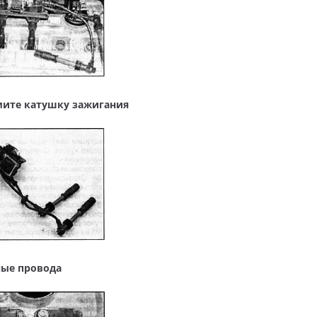
имите катушку зажигания
ные провода