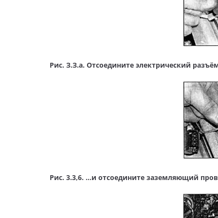
Рис. З.З.а. Отсоедините электрический разъё
Рис. 3.3,6. …и отсоедините заземляющий про