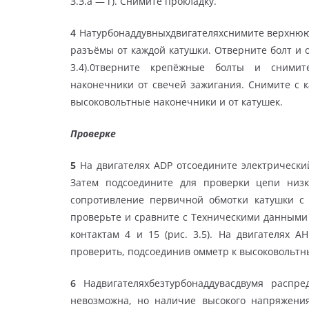
З.З.а — г). Снимите прокладку.
4
Натурбонаддувныхдвигателяхснимите верхнюю к
разъёмы от каждой катушки. Отверните болт и 
3.4).0тверните крепёжные болты и снимит
наконечники от свечей зажигания. Снимите с 
высоковольтные наконечники и от катушек.
Проверке
5
На двигателях ADP отсоедините электрически
Затем подсоедините для проверки цепи низ
сопротивление первичной обмотки катушки с
проверьте и сравните с Техническими данными
контактам 4 и 15 (рис. 3.5). На двигателях
проверить, подсоединив омметр к высоковольтны
6
Надвигателяхбезтурбонаддувасдвумя распре
невозможна, но наличие высокого напряжени