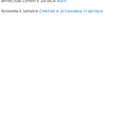
вячеслав сенин
к записи
Audi
Аноним
к записи
Снятие и установка стартера