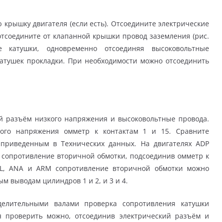
рышку двигателя (если есть). Отсоедините электрические
отсоедините от клапанной крышки провод заземления (рис.
е катушки, одновременно отсоединяя высоковольтные
катушек прокладки. При необходимости можно отсоединить
й разъём низкого напряжения и высоковольтные провода.
кого напряжения омметр к контактам 1 и 15. Сравните
 приведенным в Технических данных. На двигателях ADP
 сопротивление вторичной обмотки, подсоединив омметр к
 AHL, ANA и ARM сопротивление вторичной обмотки можно
м выводам цилиндров 1 и 2, и 3 и 4.
делительными валами проверка сопротивления катушки
я проверить можно, отсоединив электрический разъём и