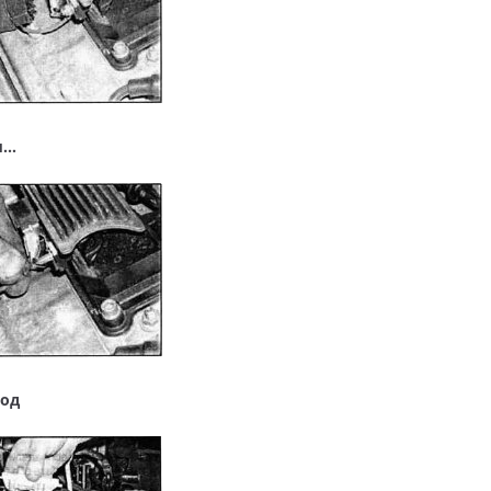
м…
вод