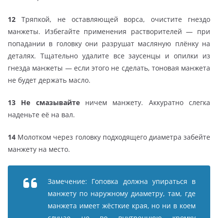
12
Тряпкой, не оставляющей ворса, очистите гнездо
манжеты. Избегайте применения растворителей — при
попадании в головку они разрушат масляную плёнку на
деталях. Тщательно удалите все заусенцы и опилки из
гнезда манжеты — если этого не сделать, тоновая манжета
не будет держать масло.
13
Не смазывайте
ничем манжету. Аккуратно слегка
наденьте её на вал.
14
Молотком через головку подходящего диаметра забейте
манжету на место.
Замечение: Гоповка должна упираться в
манжету по наружному диаметру, там, где
манжета имеет жёсткие края, но ни в коем
случае не во внутреннюю кромку