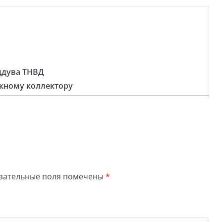
ддува ТНВД
скному коллектору
зательные поля помечены
*