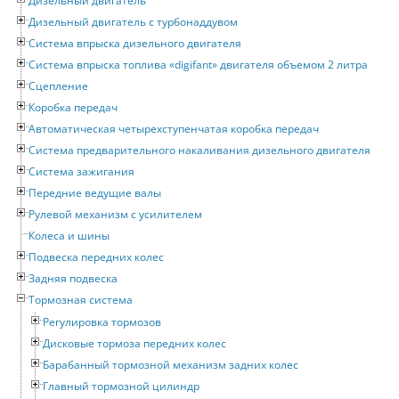
Дизельный двигатель
Дизельный двигатель с турбонаддувом
Система впрыска дизельного двигателя
Система впрыска топлива «digifant» двигателя объемом 2 литра
Сцепление
Коробка передач
Автоматическая четырехступенчатая коробка передач
Система предварительного накаливания дизельного двигателя
Система зажигания
Передние ведущие валы
Рулевой механизм с усилителем
Колеса и шины
Подвеска передних колес
Задняя подвеска
Тормозная система
Регулировка тормозов
Дисковые тормоза передних колес
Барабанный тормозной механизм задних колес
Главный тормозной цилиндр