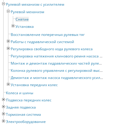
Рулевой механизм с усилителем
Рулевой механизм
Снятие
Установка
Восстановление поперечных рулевых тяг
Работы с гидравлической системой
Регулировка свободного хода рулевого колеса
Регулировка натяжения клинового ремня насоса гидравлического усилителя рулевого привода
Монтаж и демонтаж гидравлических частей рулевого механизма с усилителем
Колонка рулевого управления с регулировкой высоты
Демонтаж и монтаж насоса гидравлического усилителя рулевого привода
Установка передних колес
Колеса и шины
Подвеска передних колес
Задняя подвеска
Тормозная система
Электрооборудование