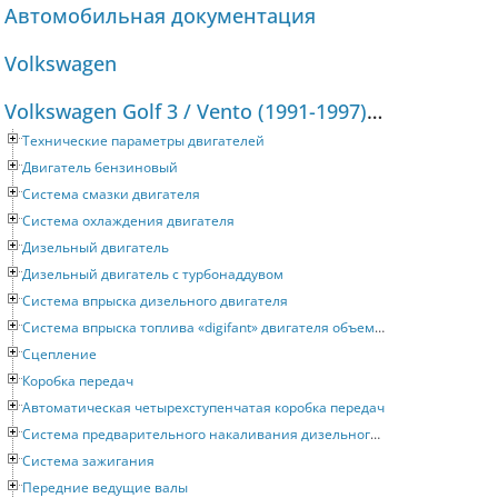
Автомобильная документация
Volkswagen
Volkswagen Golf 3 / Vento (1991-1997) Руководство по ремонту и техническому обслуживанию
Технические параметры двигателей
Двигатель бензиновый
Система смазки двигателя
Система охлаждения двигателя
Дизельный двигатель
Дизельный двигатель с турбонаддувом
Система впрыска дизельного двигателя
Система впрыска топлива «digifant» двигателя объемом 2 литра
Сцепление
Коробка передач
Автоматическая четырехступенчатая коробка передач
Система предварительного накаливания дизельного двигателя
Система зажигания
Передние ведущие валы