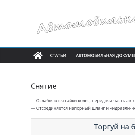
Перейти
к
содержимому
СТАТЬИ
АВТОМОБИЛЬНАЯ ДОКУМЕ
Снятие
— Ослабляются гайки колес, передняя часть авт
— Отсоединяется напорный шланг и «идравли-че
Торгуй на б