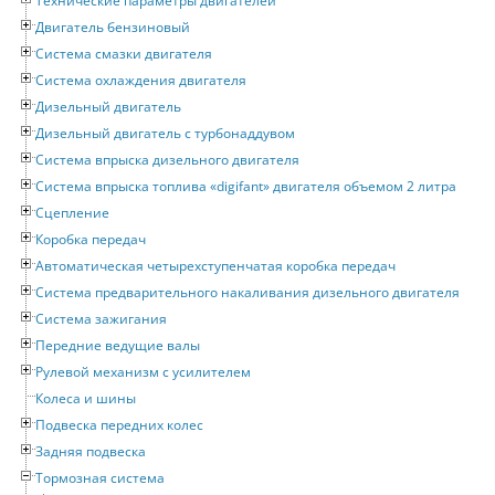
Технические параметры двигателей
Двигатель бензиновый
Система смазки двигателя
Система охлаждения двигателя
Дизельный двигатель
Дизельный двигатель с турбонаддувом
Система впрыска дизельного двигателя
Система впрыска топлива «digifant» двигателя объемом 2 литра
Сцепление
Коробка передач
Автоматическая четырехступенчатая коробка передач
Система предварительного накаливания дизельного двигателя
Система зажигания
Передние ведущие валы
Рулевой механизм с усилителем
Колеса и шины
Подвеска передних колес
Задняя подвеска
Тормозная система