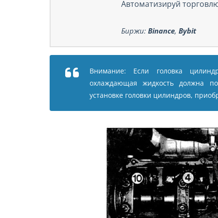
Автоматизируй торговлю
Биржи:
Binance
,
Bybit
Внимание: Если головка цилинд
охлаждающая жидкость должна по
установке головки цилиндров, приоб