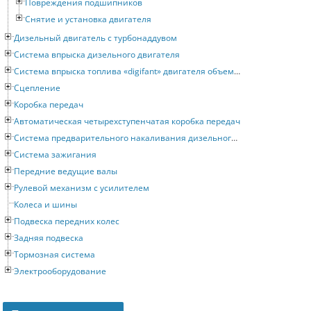
Повреждения подшипников
Снятие и установка двигателя
Дизельный двигатель с турбонаддувом
Система впрыска дизельного двигателя
Система впрыска топлива «digifant» двигателя объемом 2 литра
Сцепление
Коробка передач
Автоматическая четырехступенчатая коробка передач
Система предварительного накаливания дизельного двигателя
Система зажигания
Передние ведущие валы
Рулевой механизм с усилителем
Колеса и шины
Подвеска передних колес
Задняя подвеска
Тормозная система
Электрооборудование