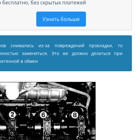
 бесплатно, без скрытых платежей
Узнать больше
ров снималась из-за повреждений прокладки, то
лностью заменяться. Это же должно делаться при
ретенной в обмен