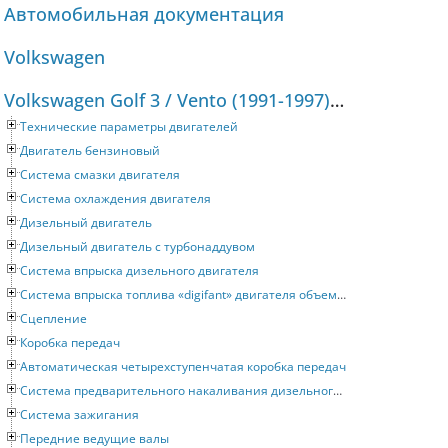
Автомобильная документация
Volkswagen
Volkswagen Golf 3 / Vento (1991-1997) Руководство по ремонту и техническому обслуживанию
Технические параметры двигателей
Двигатель бензиновый
Система смазки двигателя
Система охлаждения двигателя
Дизельный двигатель
Дизельный двигатель с турбонаддувом
Система впрыска дизельного двигателя
Система впрыска топлива «digifant» двигателя объемом 2 литра
Сцепление
Коробка передач
Автоматическая четырехступенчатая коробка передач
Система предварительного накаливания дизельного двигателя
Система зажигания
Передние ведущие валы