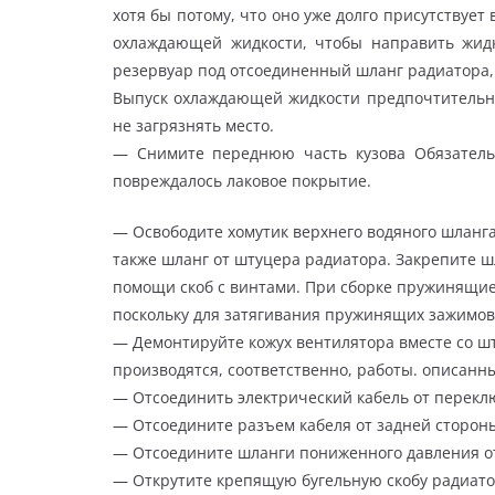
хотя бы потому, что оно уже долго присутствует
охлаждающей жидкости, чтобы направить жидк
резервуар под отсоединенный шланг радиатора
Выпуск охлаждающей жидкости предпочтительно
не загрязнять место.
— Снимите переднюю часть кузова Обязатель
повреждалось лаковое покрытие.
— Освободите хомутик верхнего водяного шланга
также шланг от штуцера радиатора. Закрепите 
помощи скоб с винтами. При сборке пружинящие
поскольку для затягивания пружинящих зажимо
— Демонтируйте кожух вентилятора вместе со шт
производятся, соответственно, работы. описанн
— Отсоединить электрический кабель от переклю
— Отсоедините разъем кабеля от задней стороны
— Отсоедините шланги пониженного давления от
— Открутите крепящую бугельную скобу радиато