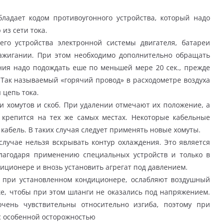
бладает кодом противоугонного устройства, который надо
из сети тока.
о устройства электронной системы двигателя, батареи
ажигании. При этом необходимо дополнительно обращать
ния надо подождать еше по меньшей мере 20 сек., прежде
 Так называемый «горячий провод» в расходометре воздуха
 цепь тока.
 хомутов и скоб. При удалении отмечают их положение, а
ь крепится на тех же самых местах. Некоторые кабельные
кабель. В таких случая следует применять новые хомуты.
случае нельзя вскрывать контур охлаждения. Это является
благодаря применению специальных устройств и только в
диционере и внозь установить агрегат под давлением.
т при установленном кондиционере, ослабляют воздушный
е, чтобы при этом шланги не оказались под напряжением.
очень чувствительны относительно изгиба, поэтому при
с особенной осторожностью