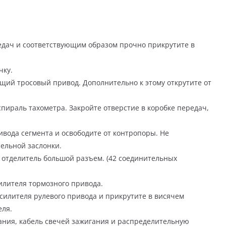
едач и соответствующим образом прочно прикрутите в
чку.
ий тросовый привод. Дополнительно к этому открутите от
спираль тахометра. Закройте отверстие в коробке передач,
ивода сегмента и освободите от контропоры. Не
сельной заслонки.
 отделитель большой разъем. (42 соединительных
илителя тормозного привода.
усилителя рулевого привода и прикрутите в висячем
еля.
ния, кабель свечей зажигания и распределительную