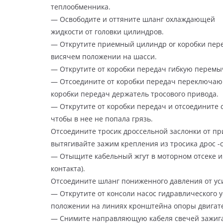
теплообменника.
— Освободите и оттяните шланг охлаждающей
жидкости от головки цилиндров.
— Открутите приемный цилиндр or коробки пер
висячем положении на шасси.
— Открутите от коробки передач гибкую перемы
— Отсоедините от коробки передач переключающ
коробки передач держатель тросового привода.
— Открутите от коробки передач и отсоедините 
чтобы в нее не попала грязь.
Отсоедините тросик дроссельной заслонки от пр
вытягивайте зажим крепления из тросика дрос -
— Отыщите кабельный жгут в моторном отсеке и
контакта).
Отсоедините шланг пониженного давления от ус
— Открутите от консоли насос гидравлического 
положении на линиях кронштейна опоры двигат
— Снимите направляющую кабеля свечей зажига