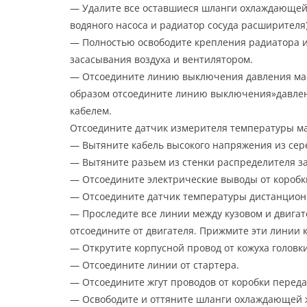
— Удалите все оставшиеся шланги охлаждающей 
водяного насоса и радиатор сосуда расширителя)
— Полностью освободите крепления радиатора и 
засасывания воздуха и вентилятором.
— Отсоедините линию выключения давления масл
образом отсоедините линию выключения»давлени
кабелем.
Отсоедините датчик измерителя температуры ма
— Вытяните кабель высокого напряжения из сер
— Вытяните разьем из стенки распределителя з
— Отсоедините электрические выводы от коробк
— Отсоедините датчик температуры дистанцион
— Проследите все линии между кузовом и двига
отсоедините от двигателя. Прижмите эти линии 
— Открутите корпусной провод от кожуха головк
— Отсоедините линии от стартера.
— Отсоедините жгут проводов от коробки перед
— Освободите и оттяните шланги охлаждающей 