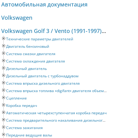
Автомобильная документация
Volkswagen
Volkswagen Golf 3 / Vento (1991-1997) Руководство по ремонту и техническому обслуживанию
Технические параметры двигателей
Двигатель бензиновый
Система смазки двигателя
Система охлаждения двигателя
Дизельный двигатель
Дизельный двигатель с турбонаддувом
Система впрыска дизельного двигателя
Система впрыска топлива «digifant» двигателя объемом 2 литра
Сцепление
Коробка передач
Автоматическая четырехступенчатая коробка передач
Система предварительного накаливания дизельного двигателя
Система зажигания
Передние ведущие валы