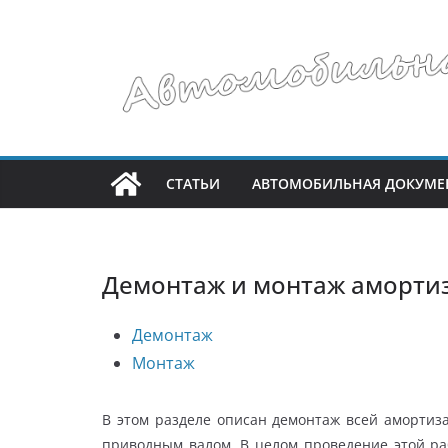
Перейти
к
содержимому
СТАТЬИ
АВТОМОБИЛЬНАЯ ДОКУМЕ
Демонтаж и монтаж аморти
Демонтаж
Монтаж
В этом разделе описан демонтаж всей аморти
приводным валом. В целом проведение этой ра