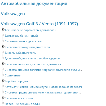
Автомобильная документация
Volkswagen
Volkswagen Golf 3 / Vento (1991-1997) Руководство по ремонту и техническому обслуживанию
Технические параметры двигателей
Двигатель бензиновый
Система смазки двигателя
Система охлаждения двигателя
Дизельный двигатель
Дизельный двигатель с турбонаддувом
Система впрыска дизельного двигателя
Система впрыска топлива «digifant» двигателя объемом 2 литра
Сцепление
Коробка передач
Автоматическая четырехступенчатая коробка передач
Система предварительного накаливания дизельного двигателя
Система зажигания
Передние ведущие валы