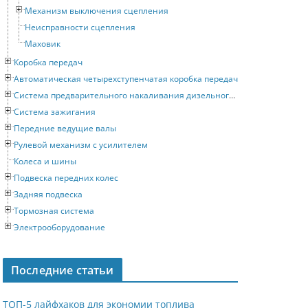
Механизм выключения сцепления
Неисправности сцепления
Маховик
Коробка передач
Автоматическая четырехступенчатая коробка передач
Система предварительного накаливания дизельного двигателя
Система зажигания
Передние ведущие валы
Рулевой механизм с усилителем
Колеса и шины
Подвеска передних колес
Задняя подвеска
Тормозная система
Электрооборудование
Последние статьи
ТОП-5 лайфхаков для экономии топлива