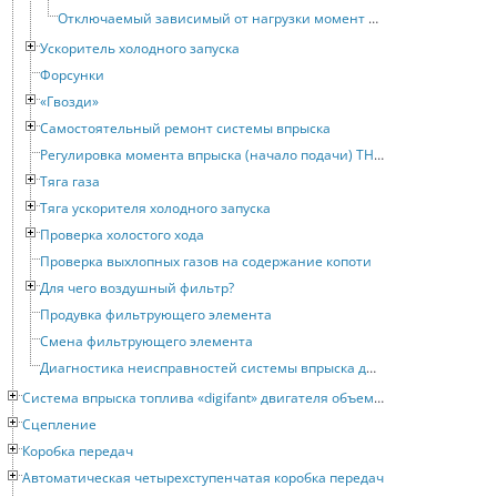
Отключаемый зависимый от нагрузки момент впрыска
Ускоритель холодного запуска
Форсунки
«Гвозди»
Самостоятельный ремонт системы впрыска
Регулировка момента впрыска (начало подачи) ТНДВ
Тяга газа
Тяга ускорителя холодного запуска
Проверка холостого хода
Проверка выхлопных газов на содержание копоти
Для чего воздушный фильтр?
Продувка фильтрующего элемента
Смена фильтрующего элемента
Диагностика неисправностей системы впрыска дизеля
Система впрыска топлива «digifant» двигателя объемом 2 литра
Сцепление
Коробка передач
Автоматическая четырехступенчатая коробка передач