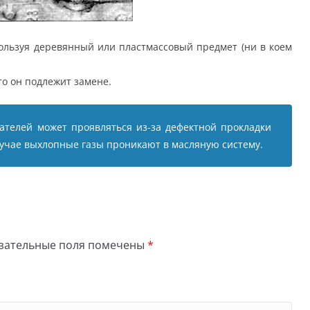
ользуя деревянный или пластмассовый предмет (ни в коем
то он подлежит замене.
телей может проявляться из-за дефектной прокладки
лучае выхлопные газы проникают в масляную систему.
зательные поля помечены
*