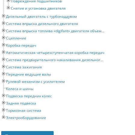
Повреждения подшипников
Снятие и установка двигателя
Дизельный двигатель с турбонаддувом
Система впрыска дизельного двигателя
Система впрыска топлива «digifant» двигателя объемом 2 литра
Сцепление
Коробка передач
Автоматическая четырехступенчатая коробка передач
Система предварительного накаливания дизельного двигателя
Система зажигания
Передние ведущие валы
Рулевой механизм с усилителем
Колеса и шины
Подвеска передних колес
Задняя подвеска
Тормозная система
Электрооборудование