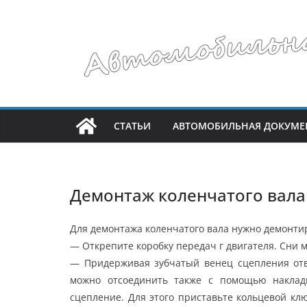
Перейти
к
содержимому
СТАТЬИ
АВТОМОБИЛЬНАЯ ДОКУМЕ
Демонтаж коленчатого вала
Для демонтажа коленчатого вала нужно демонтир
— Открепите коробку передач г двигателя. Сни м
— Придерживая зубчатый венец сцепления отв
можно отсоединить также с помощью накладн
сцепление. Для этого приставьте кольцевой кл