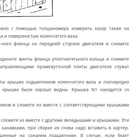
можно с помощью толщиномера измерить зазор также на
 и поверхностью коленчатого вала.
-ного фланца на передней стороне двигателя и снимите
едините винты фланца уплотнитегьного кольца и снимите
Направляющими промежуточной плиты двигателя служат
нты крышек подшипников коленчатого вала и поочередно
ра крышке были хорошо видны. Крышка N1 находится со
иков и сложите их вместе с соответствующими крышками
 сложите из вместе с другими вкладышами и крышками. Эти
анавками, при сборке их снова надо вставить в картер.
енные на среднем подшипнике. В случае, если будут