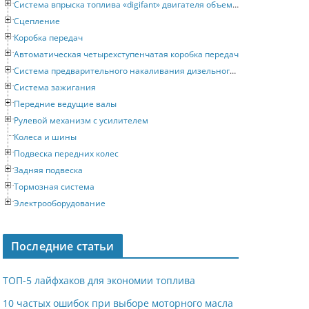
Система впрыска топлива «digifant» двигателя объемом 2 литра
Сцепление
Коробка передач
Автоматическая четырехступенчатая коробка передач
Система предварительного накаливания дизельного двигателя
Система зажигания
Передние ведущие валы
Рулевой механизм с усилителем
Колеса и шины
Подвеска передних колес
Задняя подвеска
Тормозная система
Электрооборудование
Последние статьи
ТОП-5 лайфхаков для экономии топлива
10 частых ошибок при выборе моторного масла