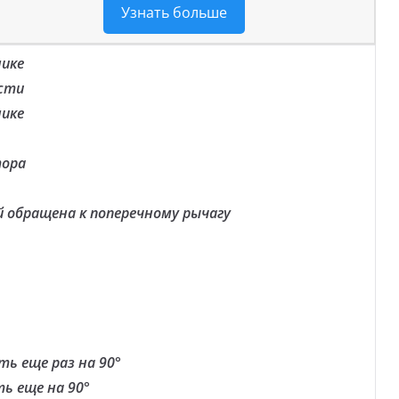
Узнать больше
нике
сти
нике
тора
й обращена к поперечному рычагу
ть еще раз на 90°
ь еще на 90°