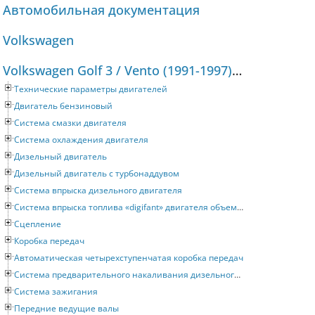
Автомобильная документация
Volkswagen
Volkswagen Golf 3 / Vento (1991-1997) Руководство по ремонту и техническому обслуживанию
Технические параметры двигателей
Двигатель бензиновый
Система смазки двигателя
Система охлаждения двигателя
Дизельный двигатель
Дизельный двигатель с турбонаддувом
Система впрыска дизельного двигателя
Система впрыска топлива «digifant» двигателя объемом 2 литра
Сцепление
Коробка передач
Автоматическая четырехступенчатая коробка передач
Система предварительного накаливания дизельного двигателя
Система зажигания
Передние ведущие валы