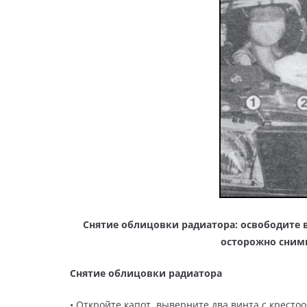
Снятие облицовки радиатора: освободите в
осторожно сними
Снятие облицовки радиатора
• Откройте капот, выверните два винта с крест