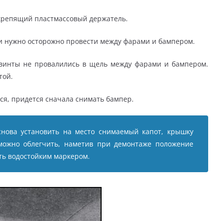
 крепящий пластмассовый держатель.
ки нужно осторожно провести между фарами и бампером.
ы винты не провалились в щель между фарами и бампером.
той.
тся, придется сначала снимать бампер.
снова установить на место снимаемый капот, крышку
 можно облегчить, наметив при демонтаже положение
ать водостойким маркером.