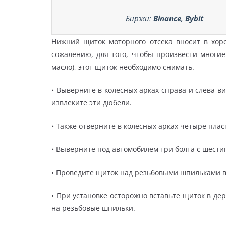
Биржи:
Binance
,
Bybit
Нижний щиток моторного отсека вносит в хор
сожалению, для того, чтобы произвести многи
масло), этот щиток необходимо снимать.
• Выверните в колесных арках справа и слева 
извлеките эти дюбели.
• Также отверните в колесных арках четыре пла
• Выверните под автомобилем три болта с шест
• Проведите щиток над резьбовыми шпильками в
• При установке осторожно вставьте щиток в де
на резьбовые шпильки.