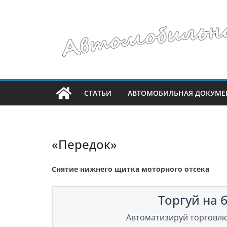
Перейти
к
содержимому
СТАТЬИ
АВТОМОБИЛЬНАЯ ДОКУМЕ
«Передок»
Снятие нижнего щитка моторного отсека
Торгуй на б
Автоматизируй торговлю