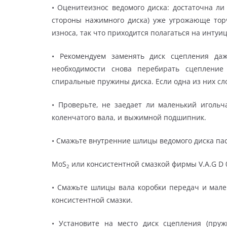
• Оценитеизнос ведомого диска: достаточна ли
стороны нажимного диска) уже угрожающе тор
износа, так что приходится полагаться на интуи
• Рекомендуем заменять диск сцепления да
необходимости снова перебирать сцепление
спиральные пружины диска. Если одна из них сл
• Проверьте, не заедает ли маленький иголь
коленчатого вала, и выжимной подшипник.
• Смажьте внутренние шлицы ведомого диска пас
MoS
или консистентной смазкой фирмы V.A.G D 0
2
• Смажьте шлицы вала коробки передач и мал
консистентной смазки.
• Установите на место диск сцепления (пру