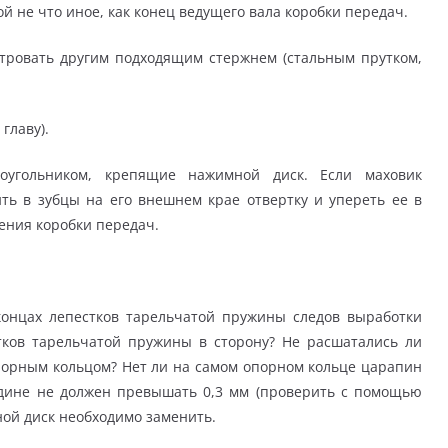
ой не что иное, как конец ведущего вала коробки передач.
тровать другим подходящим стержнем (стальным прутком,
главу).
угольником, крепящие нажимной диск. Если маховик
ть в зубцы на его внешнем крае отвертку и упереть ее в
ения коробки передач.
концах лепестков тарельчатой пружины следов выработки
тков тарельчатой пружины в сторону? Не расшатались ли
порным кольцом? Нет ли на самом опорном кольце царапин
редине не должен превышать 0,3 мм (проверить с помощью
ной диск необходимо заменить.