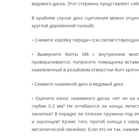
ведомого диска. Этот стержень представляет соб
В крайнем случае диск сцепления можно отцен
круглой деревянной палкой).
• Снимите коробку передач (см.соответствующую 
• Выверните болты М8 с внутренним много
проворачивается, попросите помощника встави
наживленный в резьбовом отверстии болт крепл
• Снимите нажимной диск и ведомый диск.
• Оцените износ нажимного диска: нет ли на 
глубже 0,3 мм? Не отгибаются ли концы лепес
заклепки? В порядке ли плоские пружины под о
и заусенцев? Кроме того, прогиб кольца к се
металлической линейки). Если это не так, нажим