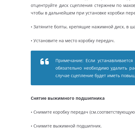
отцентруйте диск сцепления стержнем по махов
чтобы в дальнейшем при установке коробки перед
• Затяните болты, крепящие нажимной диск, в ш
• Установите на место коробку передач.
Примечание: Если устанавливается 
обязательно необходимо удалить ра
случае сцепление будет иметь повы
Снятие выжимного подшипника
• Снимите коробку передач (см.соответствующую 
• Снимите выжимной подшипник.