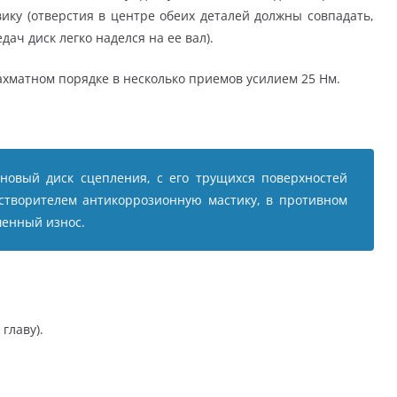
ику (отверстия в центре обеих деталей должны совпадать,
ач диск легко наделся на ее вал).
ахматном порядке в несколько приемов усилием 25 Нм.
новый диск сцепления, с его трущихся поверхностей
створителем антикоррозионную мастику, в противном
шенный износ.
главу).