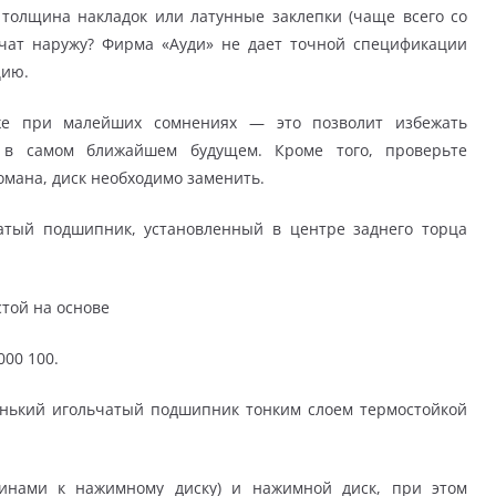
 толщина накладок или латунные заклепки (чаще всего со
чат наружу? Фирма «Ауди» не дает точной спецификации
цию.
же при малейших сомнениях — это позволит избежать
 в самом ближайшем будущем. Кроме того, проверьте
омана, диск необходимо заменить.
чатый подшипник, установленный в центре заднего торца
той на основе
00 100.
енький игольчатый подшипник тонким слоем термостойкой
жинами к нажимному диску) и нажимной диск, при этом