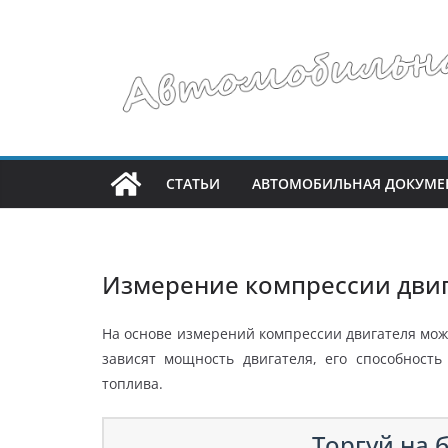
Перейти
к
содержимому
СТАТЬИ
АВТОМОБИЛЬНАЯ ДОКУМЕ
Измерение компрессии дви
На основе измерений компрессии двигателя можн
зависят мощность двигателя, его способность
топлива.
Торгуй на б