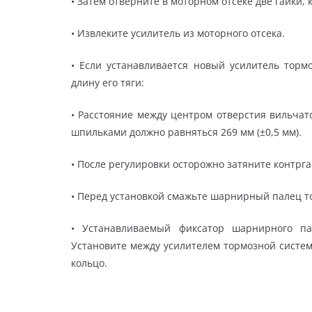
• Затем отверните в моторном отсеке две гайки
• Извлеките усилитель из моторного отсека.
• Если устанавливается новый усилитель тормо
длину его тяги:
• Расстояние между центром отверстия вильчат
шпильками должно равняться 269 мм (±0,5 мм).
• После регулировки осторожно затяните контрга
• Перед установкой смажьте шарнирный палец т
• Устанавливаемый фиксатор шарнирного п
Установите между усилителем тормозной систе
кольцо.