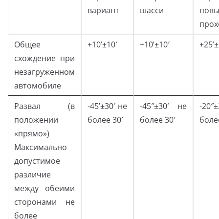
вариант
шасси
пов
прох
Общее
+10’±10′
+10’±10′
+25’±
схождение при
незагруженном
автомобиле
Развал (в
-45’±30′ не
-45″±30′ не
-20
положении
более 30′
более 30′
боле
«прямо»)
Максимально
допустимое
различие
между обеими
сторонами не
более