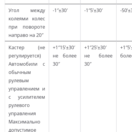
Угол между
-1″±30′
-1″5’±30′
-50’±
колеями колес
при повороте
направо на 20″
Кастер (не
+1″15’±30′
+1″25’±30′
+1″5
регулируется)
не более
не более
боле
Автомобили с
30″
30″
обычным
рулевым
управлением и
с усилителем
рулевого
управления
Максимально
допустимое