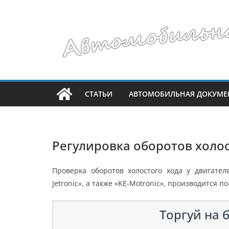
Перейти
к
содержимому
СТАТЬИ
АВТОМОБИЛЬНАЯ ДОКУМЕ
Регулировка оборотов холос
Проверка оборотов холостого хода у двигателе
Jetronic», a также «KE-Motronic», производится п
Торгуй на б