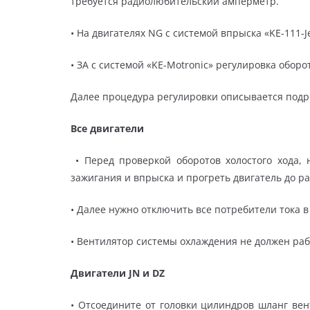
требуется радиолюбительский амперметр.
• На двигателях NG с системой впрыска «KE-111-Je
• ЗА с системой «KE-Motronic» регулировка оборо
Далее процедура регулировки описывается подр
Все двигатели
• Перед проверкой оборотов холостого хода, 
зажигания и впрыска и прогреть двигатель до р
• Далее нужно отключить все потребители тока в
• Вентилятор системы охлаждения не должен раб
Двигатели JN и DZ
• Отсоедините от головки цилиндров шланг вен