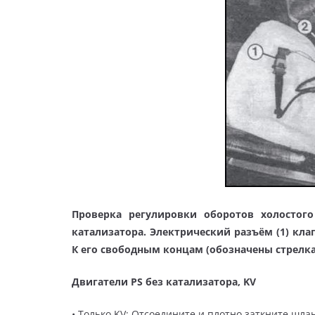
Проверка регулировки оборотов холостого
катализатора. Электрический разъём (1) клап
К его свободным концам (обозначены стрел
Двигатели PS без катализатора, KV
• Только KV: Отсоедините и плотно заткните шла