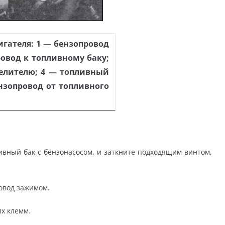
гателя: 1 — бензопровод
овод к топливному баку;
делителю; 4 — топливный
нзопровод от топливного
вный бак с бензонасосом, и заткните подходящим винтом,
овод зажимом.
их клемм.