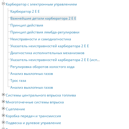
Карбюратор с электронным управлением
Карбюратор 2 Е Е
Важнейшие детали карбюратора 2 Е Е
Принцип действия
Принцип действия лямбда-регулировки
Неисправности и самодиагностика
Указатель неисправностей карбюратора 2 Е Е
Диагностика исполнительных механизмов
Указатель неисправностей карбюратора 2 Е Е (исполнительные механизмы)
Регулировка оборотов холостого хода
Анализ выхлопных газов
Трос газа
Анализ выхлопных газов
Системы центрального впрыска топлива
Многоточечные системы впрыска
Сцепление
Коробка передач и трансмиссия
Подвеска и рулевое управление