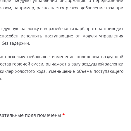
общает модулю управления информацию о передвижении
разом, например, распознается резкое добавление газа при
оздушную заслонку в верхней части карбюратора приводит
способен исполнять поступающие от модуля управления
 без задержки.
я:
поскольку небольшое изменение положения воздушной
 состав горючей смеси, рычажок на валу воздушной заслонки
жиклер холостого хода. Уменьшение объема поступающего
.
зательные поля помечены
*