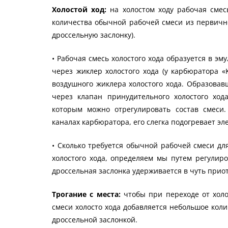
Холостой ход:
на холостом ходу рабочая смес
количества обычной рабочей смеси из первич
дроссельную заслонку).
• Рабочая смесь холостого хода образуется в эм
через жиклер холостого хода (у карбюратора «K
воздушного жиклера холостого хода. Образовав
через клапан принудительного холостого ход
которым можно отрегулировать состав смеси
каналах карбюратора, его слегка подогревает э
• Сколько требуется обычной рабочей смеси д
холостого хода, определяем мы путем регулиро
дроссельная заслонка удерживается в чуть при
Трогание с места:
чтобы при переходе от холо
смеси холосто хода добавляется небольшое кол
дроссельной заслонкой.