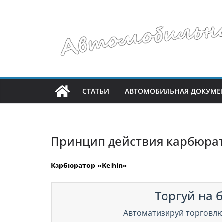
Перейти
к
содержимому
СТАТЬИ
АВТОМОБИЛЬНАЯ ДОКУМЕ
Принцип действия карбюра
Карбюратор «Keihin»
Торгуй на б
Автоматизируй торговлю