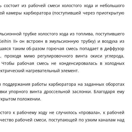
ь состоит из рабочей смеси холостого хода и небольшого
ной камеры карбюратора (поступившей через приоткрытую
ульсионной трубке холостого хода из топлива, поступившего
eihin II» он встроен в эмульсионную трубку) и воздуха из
шаяся таким об-разом горючая смесь попадает в диффузор
а, проходя мимо регулировочного винта окиси углерода,
. Чтобы рабочая смесь не конденсировалась в холодных
лектрический нагревательный элемент.
ля поддержания работы карбюратора на заданных оборотах
вки упорного винта дроссельной заслонки. Благодаря ему
открытом положении.
стого к рабочему ходу не случилось «провала», к рабочей
ичество рабочей смеси, поступающей по узким каналам над