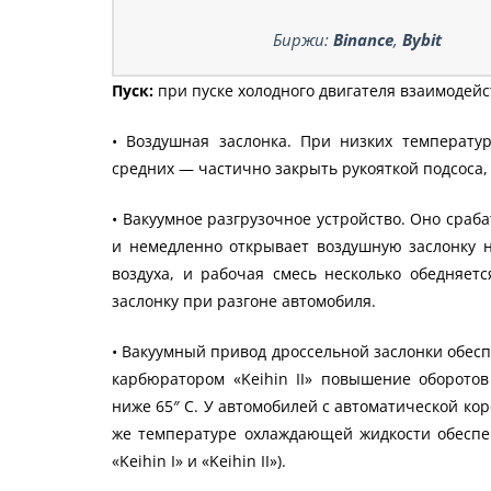
Биржи:
Binance
,
Bybit
Пуск:
при пуске холодного двигателя взаимодейс
• Воздушная заслонка. При низких температ
средних — частично закрыть рукояткой подсоса
• Вакуумное разгрузочное устройство. Оно сраб
и немедленно открывает воздушную заслонку н
воздуха, и рабочая смесь несколько обедняе
заслонку при разгоне автомобиля.
• Вакуумный привод дроссельной заслонки обесп
карбюратором «Keihin II» повышение оборото
ниже 65″ С. У автомобилей с автоматической ко
же температуре охлаждающей жидкости обеспе
«Keihin I» и «Keihin II»).