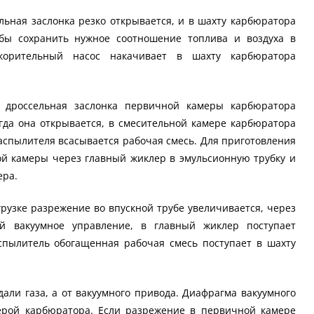
льная заслонка резко открывается, и в шахту карбюратора
обы сохранить нужное соотношение топлива и воздуха в
корительный насос накачивает в шахту карбюратора
:
дроссельная заслонка первичной камеры карбюратора
гда она открывается, в смесительной камере карбюратора
аспылителя всасывается рабочая смесь. Для приготовления
ой камеры через главный жиклер в эмульсионную трубку и
ера.
рузке разрежение во впускной трубе увеличивается, через
 вакуумное управление, в главный жиклер поступает
спылитель обогащенная рабочая смесь поступает в шахту
али газа, а от вакуумного привода. Диафрагма вакуумного
ерой карбюратора. Если разрежение в первичной камере