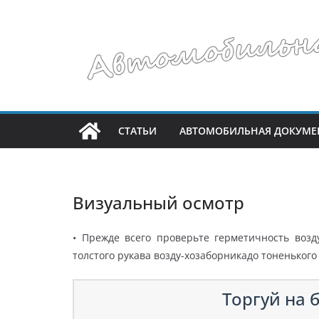
Перейти
к
содержимому
СТАТЬИ
АВТОМОБИЛЬНАЯ ДОКУМЕ
Визуальный осмотр
• Прежде всего проверьте герметичность воз
толстого рукава возду-хозаборникадо тоненьког
Торгуй на б