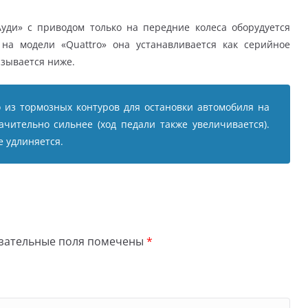
Ауди» с приводом только на передние колеса оборудуется
на модели «Quattro» она устанавливается как серийное
азывается ниже.
о из тормозных контуров для остановки автомобиля на
чительно сильнее (ход педали также увеличивается).
 удлиняется.
зательные поля помечены
*