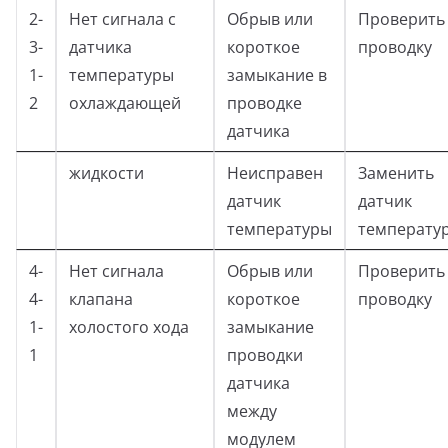
2-
Нет сигнала с
Обрыв или
Проверить
3-
датчика
короткое
проводку
1-
температуры
замыкание в
2
охлаждающей
проводке
датчика
жидкости
Неисправен
Заменить
датчик
датчик
температуры
температу
4-
Нет сигнала
Обрыв или
Проверить
4-
клапана
короткое
проводку
1-
холостого хода
замыкание
1
проводки
датчика
между
модулем