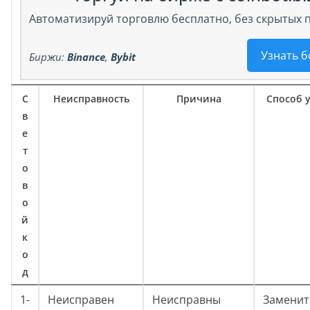
Автоматизируй торговлю бесплатно, без скрытых 
Узнать 
Биржи:
Binance
,
Bybit
С
Неисправность
Причина
Способ 
в
е
т
о
в
о
й
к
о
д
1-
Неисправен
Неисправны
Заменит