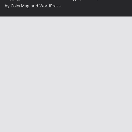
by
ColorMag
and
WordPress
.