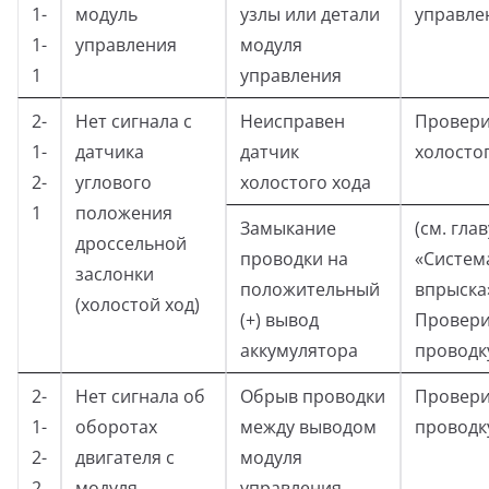
1-
модуль
узлы или детали
управле
1-
управления
модуля
1
управления
2-
Нет сигнала с
Неисправен
Провери
1-
датчика
датчик
холосто
2-
углового
холостого хода
1
положения
Замыкание
(см. глав
дроссельной
проводки на
«Систем
заслонки
положительный
впрыска
(холостой ход)
(+) вывод
Провери
аккумулятора
проводк
2-
Нет сигнала об
Обрыв проводки
Провери
1-
оборотах
между выводом
проводк
2-
двигателя с
модуля
2
модуля
управления