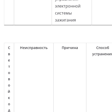
электронной
системы
зажигания
С
Неисправность
Причина
Способ
в
устранени
е
т
о
в
о
й
к
о
д