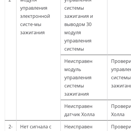
управления
системы
электронной
зажигания и
систе-мы
выводом 30
зажигания
модуля
управления
системы
Неисправен
Провери
модуль
управле
управления
системы
системы
зажиган
зажигания
Неисправен
Провери
датчик Холла
Холла
2-
Нет сигнала с
Неисправен
Провери