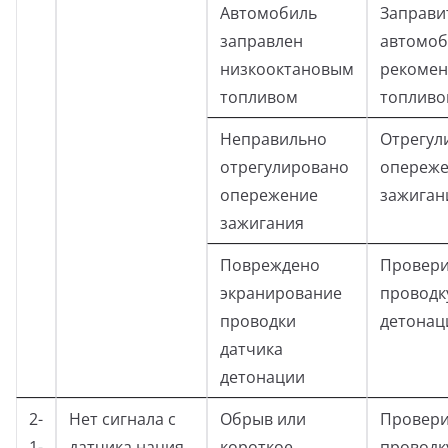
Автомобиль
Заправи
заправлен
автомоб
низкооктановым
рекоме
топливом
топлив
Неправильно
Отрегул
отрегулировано
опереж
опережение
зажиган
зажигания
Повреждено
Провери
экранирование
проводк
проводки
детонац
датчика
детонации
2-
Нет сигнала с
Обрыв или
Провери
1-
датчика нация
короткое
проводк