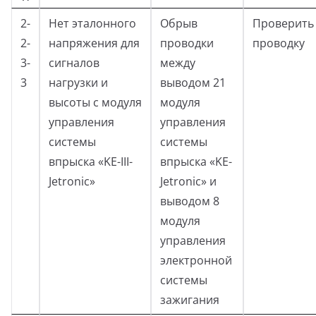
2-
Нет эталонного
Обрыв
Проверить
2-
напряжения для
проводки
проводку
3-
сигналов
между
3
нагрузки и
выводом 21
высоты с модуля
модуля
управления
управления
системы
системы
впрыска «KE-III-
впрыска «KE-
Jetronic»
Jetronic» и
выводом 8
модуля
управления
электронной
системы
зажигания