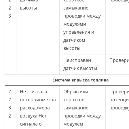
2-
высоты
замыкание
3
проводки между
модулями
управления и
датчиком
высоты
Неисправен
Провери
датчик высоты
Система впрыска топлива
2-
Нет сигнала с
Обрыв или
Провери
2-
потенциометра
короткое
потенци
3-
расходомера
замыкание
проводк
2
воздуха Нет
проводки между
сигнала о
модулем