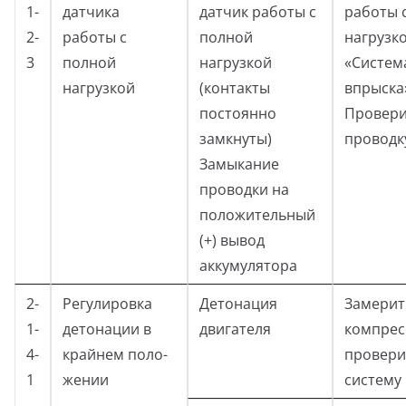
1-
датчика
датчик работы с
работы 
2-
работы с
полной
нагрузк
3
полной
нагрузкой
«Систем
нагрузкой
(контакты
впрыска
постоянно
Провери
замкнуты)
проводк
Замыкание
проводки на
положительный
(+) вывод
аккумулятора
2-
Регулировка
Детонация
Замерит
1-
детонации в
двигателя
компрес
4-
крайнем поло-
провери
1
жении
систему