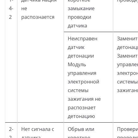
4-
не
замыкание
2
распознается
проводки
датчика
Неисправен
Заменит
датчик
детонац
детонации
Заменит
Модуль
управле
управления
электро
электронной
системы
системы
зажиган
зажигания не
распознает
детонацию
2-
Нет сигнала с
Обрыв или
Провери
2-
датчика
короткое
проводк