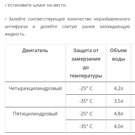
• Установите шланг на место.
• Залейте соответствующее количество неразбавленного
антифриза и долейте слитую ранее охлаждающую
жидкость.
Двигатель
Защита от
Объем
замерзания
воды
до
температуры
Четырехцилиндровый
-25° С
4,2л
-35° С
3,5л
Пятицилиндровый
-25° С
4,8л
-35° С
4,0л