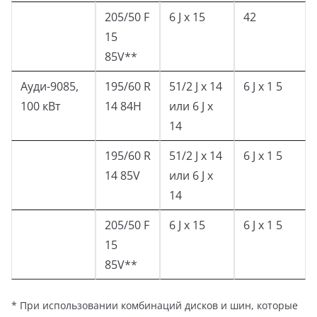
205/50 F
6 J x 15
42
15
85V**
Ауди-9085,
195/60 R
51/2 J x 14
6 J x 1 5
100 кВт
14 84H
или 6 J х
14
195/60 R
51/2 J x 14
6 J x 1 5
14 85V
или 6 J х
14
205/50 F
6 J x 15
6 J x 1 5
15
85V**
* При использовании комбинаций дисков и шин, которые