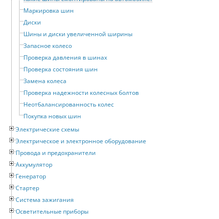
Маркировка шин
Диски
Шины и диски увеличенной ширины
Запасное колесо
Проверка давления в шинах
Проверка состояния шин
Замена колеса
Проверка надежности колесных болтов
Неотбалансированность колес
Покупка новых шин
Электрические схемы
Электрическое и электронное оборудование
Провода и предохранители
Аккумулятор
Генератор
Стартер
Система зажигания
Осветительные приборы