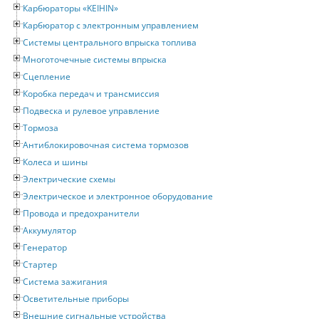
Карбюраторы «KEIHIN»
Карбюратор с электронным управлением
Системы центрального впрыска топлива
Многоточечные системы впрыска
Сцепление
Коробка передач и трансмиссия
Подвеска и рулевое управление
Тормоза
Антиблокировочная система тормозов
Колеса и шины
Электрические схемы
Электрическое и электронное оборудование
Провода и предохранители
Аккумулятор
Генератор
Стартер
Система зажигания
Осветительные приборы
Внешние сигнальные устройства