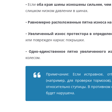
• Если
оба края шины изношены сильнее, чем
слишком низком давлении в шинах.
•
Равномерно расположенные пятна износа на
•
Увеличенный износ протектора в определе
или поврежден каркас покрышки.
•
Одно-единственное пятно увеличенного и
колесом.
Примечание: Если исправное, от
(например, для проверки тормозов)
относительно ступицы. В противном 
будет нарушена.