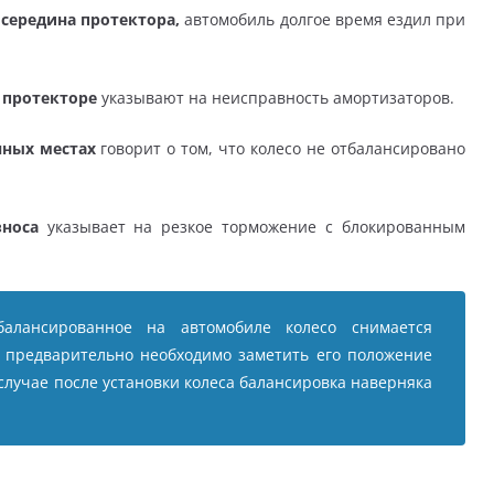
 середина протектора,
автомобиль долгое время ездил при
 протекторе
указывают на неисправность амортизаторов.
нных местах
говорит о том, что колесо не отбалансировано
зноса
указывает на резкое торможение с блокированным
балансированное на автомобиле колесо снимается
, предварительно необходимо заметить его положение
случае после установки колеса балансировка наверняка