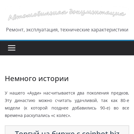
Перейти
к
содержимому
Ремонт, эксплуатация, технические характеристики
Немного истории
У нашего «Ауди» насчитывается два поколения предков,
Эту династию можно считать удачливой, так как 80-е
модели (к которой позднее добавились 90-е) во все
времена раскупались «с колес».
Торгуй на бирже с coinbot.biz